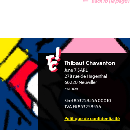
Back to (la page
Thibaut Chavanton
June 7 SARL
27B rue de Hagenthal
68220 Neuwiller
France
Siret 853258556 00010
TVA FR853258556
Politique de confidentialité
�^r���������jט