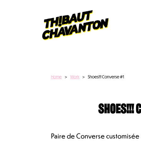
Home
>
Work
>
Shoes!!! Converse #1
Shoes!!! 
Paire de Converse customisée à