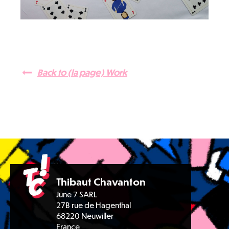
Back to (la page) Work
Thibaut Chavanton
June 7 SARL
27B rue de Hagenthal
68220 Neuwiller
France